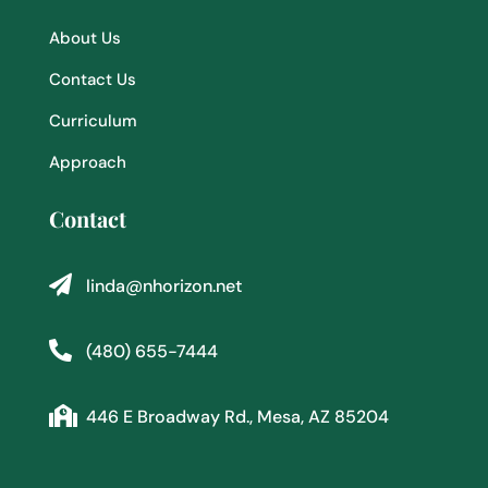
About Us
Contact Us
Curriculum
Approach
Contact

linda@nhorizon.net

(480) 655-7444

446 E Broadway Rd., Mesa, AZ 85204